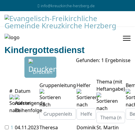
info@kreuzkirche-herzberg.de
Kindergottesdienst
Gefunden: 1 Ergebnisse
Drucken
Thema (mit
Gruppenleitung
Helfer
Bem
Heftangabe)
#
Datum
1
04.11.2023
Theresa
Dominik
St. Martin